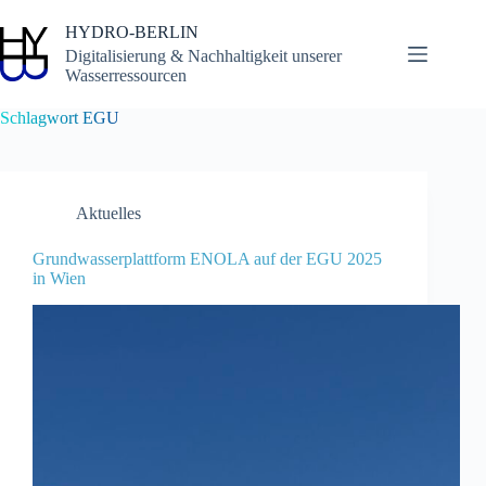
Zum
Inhalt
HYDRO-BERLIN
springen
Digitalisierung & Nachhaltigkeit unserer
Wasserressourcen
Schlagwort
EGU
Aktuelles
Grundwasserplattform ENOLA auf der EGU 2025
in Wien