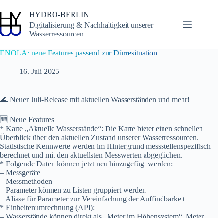
Zum
Inhalt
HYDRO-BERLIN
springen
Digitalisierung & Nachhaltigkeit unserer
Wasserressourcen
ENOLA: neue Features passend zur Dürresituation
16. Juli 2025
🌊 Neuer Juli-Release mit aktuellen Wasserständen und mehr!
🆕 Neue Features
* Karte „Aktuelle Wasserstände“: Die Karte bietet einen schnellen
Überblick über den aktuellen Zustand unserer Wasserressourcen.
Statistische Kennwerte werden im Hintergrund messstellenspezifisch
berechnet und mit den aktuellsten Messwerten abgeglichen.
* Folgende Daten können jetzt neu hinzugefügt werden:
– Messgeräte
– Messmethoden
– Parameter können zu Listen gruppiert werden
– Aliase für Parameter zur Vereinfachung der Auffindbarkeit
* Einheitenumrechnung (API):
– Wasserstände können direkt als „Meter im Höhensystem“, Meter